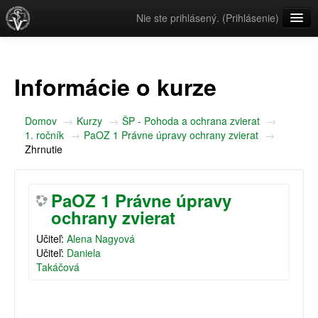
Nie ste prihlásený. (
Prihlásenie
)
Slovenčina ‎(sk)‎
Informácie o kurze
Domov
→
Kurzy
→
ŠP - Pohoda a ochrana zvierat
→
1. ročník
→
PaOZ 1 Právne úpravy ochrany zvierat
→
Zhrnutie
PaOZ 1 Právne úpravy
ochrany zvierat
Učiteľ:
Alena Nagyová
Učiteľ:
Daniela
Takáčová