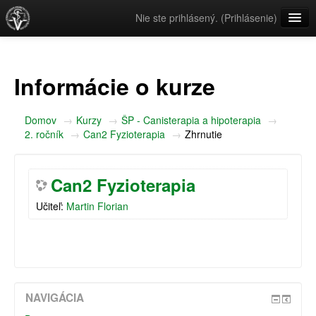
Nie ste prihlásený. (
Prihlásenie
)
Slovenčina ‎(sk)‎
Informácie o kurze
Domov
→
Kurzy
→
ŠP - Canisterapia a hipoterapia
→
2. ročník
→
Can2 Fyzioterapia
→
Zhrnutie
Can2 Fyzioterapia
Učiteľ:
Martin Florian
NAVIGÁCIA