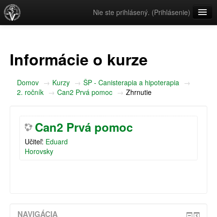
Nie ste prihlásený. (
Prihlásenie
)
Slovenčina ‎(sk)‎
Informácie o kurze
Domov
→
Kurzy
→
ŠP - Canisterapia a hipoterapia
→
2. ročník
→
Can2 Prvá pomoc
→
Zhrnutie
Can2 Prvá pomoc
Učiteľ:
Eduard
Horovsky
NAVIGÁCIA