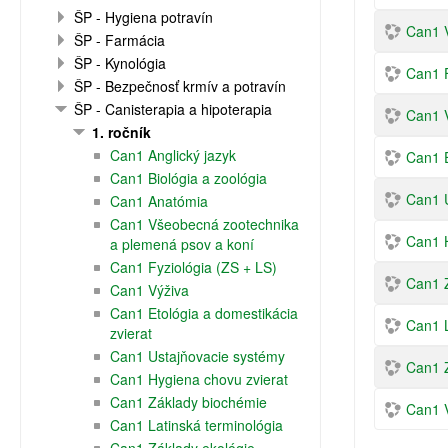
ŠP - Hygiena potravín
Can1 
ŠP - Farmácia
ŠP - Kynológia
Can1 F
ŠP - Bezpečnosť krmív a potravín
ŠP - Canisterapia a hipoterapia
Can1 
1. ročník
Can1 Anglický jazyk
Can1 E
Can1 Biológia a zoológia
Can1 
Can1 Anatómia
Can1 Všeobecná zootechnika
Can1 H
a plemená psov a koní
Can1 Fyziológia (ZS + LS)
Can1 
Can1 Výživa
Can1 Etológia a domestikácia
Can1 L
zvierat
Can1 Ustajňovacie systémy
Can1 Z
Can1 Hygiena chovu zvierat
Can1 Základy biochémie
Can1 V
Can1 Latinská terminológia