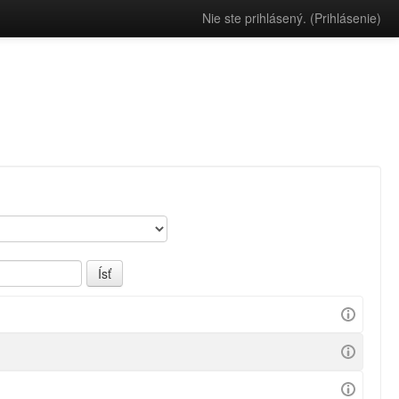
Nie ste prihlásený. (
Prihlásenie
)