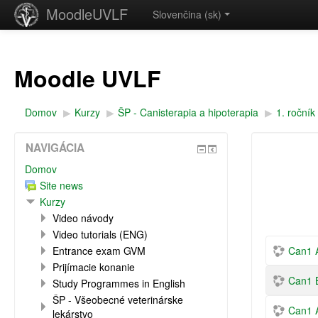
MoodleUVLF
Slovenčina ‎(sk)‎
Moodle UVLF
Domov
▶︎
Kurzy
▶︎
ŠP - Canisterapia a hipoterapia
▶︎
1. ročník
NAVIGÁCIA
Domov
Site news
Kurzy
Video návody
Video tutorials (ENG)
Entrance exam GVM
Can1 A
Prijímacie konanie
Can1 B
Study Programmes in English
ŠP - Všeobecné veterinárske
Can1 
lekárstvo