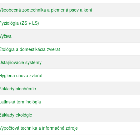
Všeobecná zootechnika a plemená psov a koní
yziológia (ZS + LS)
Výživa
tológia a domestikácia zvierat
Ustajňovacie systémy
ygiena chovu zvierat
Základy biochémie
atinská terminológia
áklady ekológie
ýpočtová technika a informačné zdroje