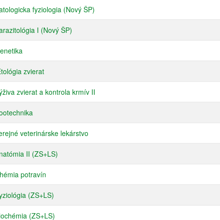
tologicka fyziologia (Nový ŠP)
razitológia I (Nový ŠP)
enetika
tológia zvierat
živa zvierat a kontrola krmív II
ootechnika
rejné veterinárske lekárstvo
natómia II (ZS+LS)
hémia potravín
ziológia (ZS+LS)
iochémia (ZS+LS)