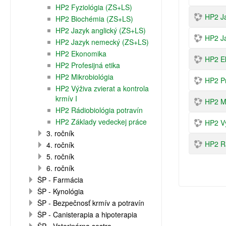
HP2 Fyziológia (ZS+LS)
HP2 Ja
HP2 Biochémia (ZS+LS)
HP2 Jazyk anglický (ZS+LS)
HP2 J
HP2 Jazyk nemecký (ZS+LS)
HP2 Ekonomika
HP2 E
HP2 Profesijná etika
HP2 Mikrobiológia
HP2 Pr
HP2 Výživa zvierat a kontrola
krmív I
HP2 Mi
HP2 Rádiobiológia potravín
HP2 Základy vedeckej práce
HP2 Vý
3. ročník
HP2 Rá
4. ročník
5. ročník
6. ročník
ŠP - Farmácia
ŠP - Kynológia
ŠP - Bezpečnosť krmív a potravín
ŠP - Canisterapia a hipoterapia