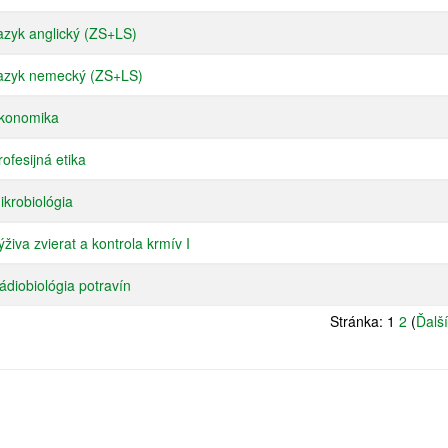
zyk anglický (ZS+LS)
azyk nemecký (ZS+LS)
konomika
ofesijná etika
krobiológia
živa zvierat a kontrola krmív I
diobiológia potravín
Stránka:
1
2
(
Ďalší