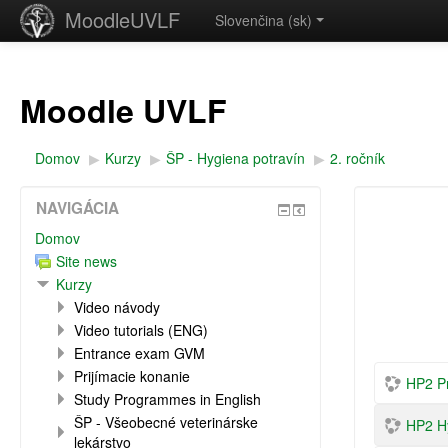
MoodleUVLF
Slovenčina ‎(sk)‎
Moodle UVLF
Domov
▶︎
Kurzy
▶︎
ŠP - Hygiena potravín
▶︎
2. ročník
NAVIGÁCIA
Domov
Site news
Kurzy
Video návody
Video tutorials (ENG)
Entrance exam GVM
Prijímacie konanie
HP2 Pr
Study Programmes in English
ŠP - Všeobecné veterinárske
HP2 Hy
lekárstvo