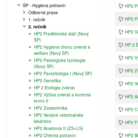
ŠP - Hygiena potravín
HP2 Pa
Odborné praxe
HP2 Pa
1. ročník
2. ročník
HP2 G
HP2 Predklinická stáž (Nový
ŠP)
HP 2 E
HP2 Hygiena chovu zvierat a
welfare (Nový ŠP)
HP2 Vý
HP2 Patologicka fyziologia
(Nový ŠP)
HP2 Z
HP2 Parazitológia I (Nový ŠP)
HP2 Genetika
HP2 Ve
HP 2 Etológia zvierat
HP2 Výživa zvierat a kontrola
HP2 A
krmív II
HP2 Zootechnika
HP2 C
HP2 Verejné veterinárske
lekárstvo
HP2 Fy
HP2 Anatómia II (ZS+LS)
HP2 Chémia potravín
HP2 B