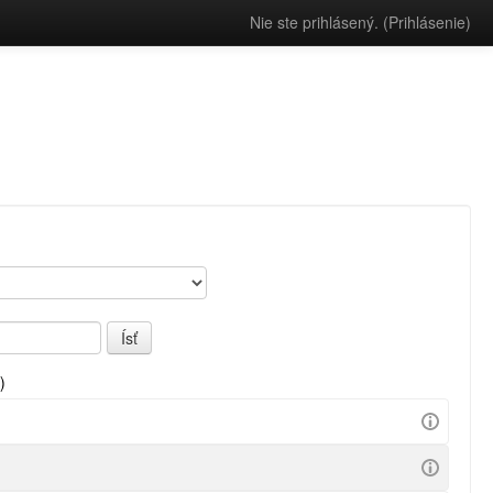
Nie ste prihlásený. (
Prihlásenie
)
)