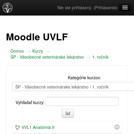
Nie ste prihlásený. (
Prihlásenie
)
Slovenčina ‎(sk)‎
Moodle UVLF
Domov
→
Kurzy
→
ŠP - Všeobecné veterinárske lekárstvo
→
1. ročník
Kategórie kurzov:
Vyhľadať kurzy:
VVL1 Anatómia II