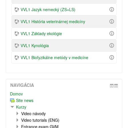
VVL1 Jazyk nemecký (ZS+LS)
VVL1 História veterinárnej medicíny
VVL1 Základy ekológie
VVL1 Kynológia
VVL1 Biofyzikálne metódy v medicíne
NAVIGÁCIA
Domov
Site news
Kurzy
Video návody
Video tutorials (ENG)
Entrance exam GVM