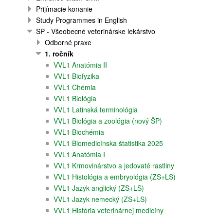
Prijímacie konanie
Study Programmes in English
ŠP - Všeobecné veterinárske lekárstvo
Odborné praxe
1. ročník
VVL1 Anatómia II
VVL1 Biofyzika
VVL1 Chémia
VVL1 Biológia
VVL1 Latinská terminológia
VVL1 Biológia a zoológia (nový ŠP)
VVL1 Biochémia
VVL1 Biomedicínska štatistika 2025
VVL1 Anatómia I
VVL1 Krmovinárstvo a jedovaté rastliny
VVL1 Histológia a embryológia (ZS+LS)
VVL1 Jazyk anglický (ZS+LS)
VVL1 Jazyk nemecký (ZS+LS)
VVL1 História veterinárnej medicíny