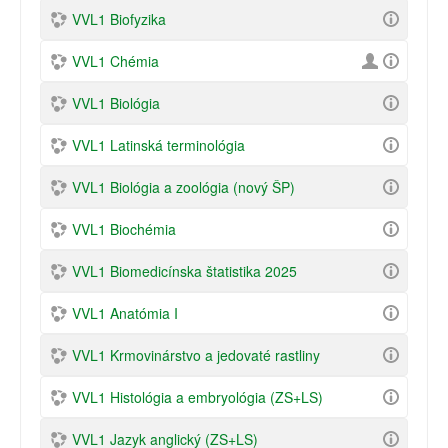
VVL1 Biofyzika
VVL1 Chémia
VVL1 Biológia
VVL1 Latinská terminológia
VVL1 Biológia a zoológia (nový ŠP)
VVL1 Biochémia
VVL1 Biomedicínska štatistika 2025
VVL1 Anatómia I
VVL1 Krmovinárstvo a jedovaté rastliny
VVL1 Histológia a embryológia (ZS+LS)
VVL1 Jazyk anglický (ZS+LS)